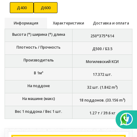
Д400
Д600
Информация
Характеристики
Доставка и оплата
Высота (*) ширина (*) длина
250*375*614
Плотность / Прочность
Д500 / Б3.5
Производитель
Могилевский КСИ
В 1м³
17.372
шт.
На поддоне
3
32
шт. (
1.842
m
)
На машине (макс)
3
18
поддонов. (
33.156
m
)
Вес 1 поддона / Вес 1 шт.
1.27 т
/
39.6 кг