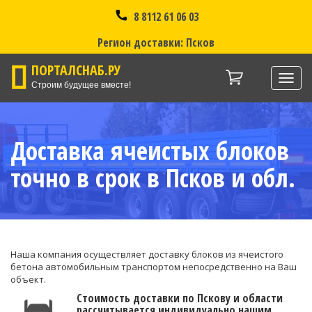
8 8112 61 06 03
Регион доставки: Псков
ПОРТАЛСНАБ.РУ
Нави
Строим будущее вместе!
Доставка ячеистых блоков
точно в срок в Псков и обл.
Наша компания осуществляет доставку блоков из ячеистого
бетона автомобильным транспортом непосредственно на Ваш
объект.
Стоимость доставки по Пскову и области
рассчитывается индивидуально нашим