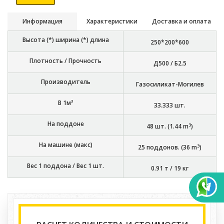
Информация
Характеристики
Доставка и оплата
Высота (*) ширина (*) длина
250*200*600
Плотность / Прочность
Д500 / Б2.5
Производитель
Газосиликат-Могилев
В 1м³
33.333
шт.
На поддоне
3
48
шт. (
1.44
m
)
На машине (макс)
3
25
поддонов. (
36
m
)
Вес 1 поддона / Вес 1 шт.
0.91 т
/
19 кг