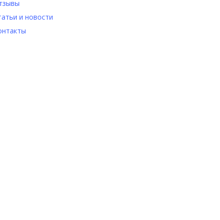
тзывы
татьи и новости
онтакты