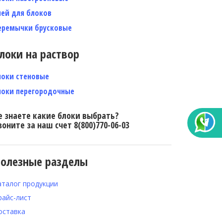
лей для блоков
еремычки брусковые
локи на раствор
локи стеновые
локи перегородочные
е знаете какие блоки выбрать?
воните за наш счет 8(800)770-06-03
олезные разделы
аталог продукции
райс-лист
оставка