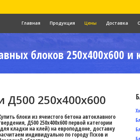
Главная
Продукция
Цены
Доставка
авных блоков 250x400x600 и 
Б
 Д500 250x400x600
Х
Купить блоки из ячеистого бетона автоклавного
Б
твердения, Д500 250x400x600 первой категории
(для кладки на клей) на европоддоне, доставку
Б
расчитаем индивидуально по городу Псков и
Б