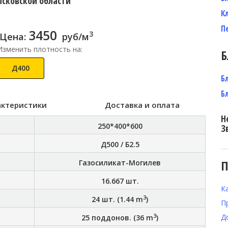
Псковской области
К
П
3450
3
Цена:
руб/м
Изменить плотность на:
Б
Д400
Б
Б
актеристики
Доставка и оплата
Н
250*400*600
З
Д500 / Б2.5
П
Газосиликат-Могилев
16.667
шт.
К
3
24
шт. (
1.44
m
)
П
3
Д
25
поддонов. (
36
m
)