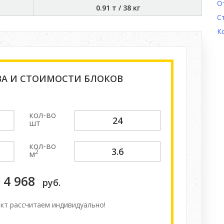
О
0.91 т
/
38 кг
С
К
ВА И СТОИМОСТИ БЛОКОВ
кол-во
шт
кол-во
2
м
4 968
руб.
кт расcчитаем индивидуально!