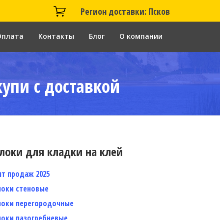
Регион доставки: Псков
Оплата
Контакты
Блог
О компании
купи с доставкой
локи для кладки на клей
ит продаж 2025
локи стеновые
локи перегородочные
локи пазогребневые