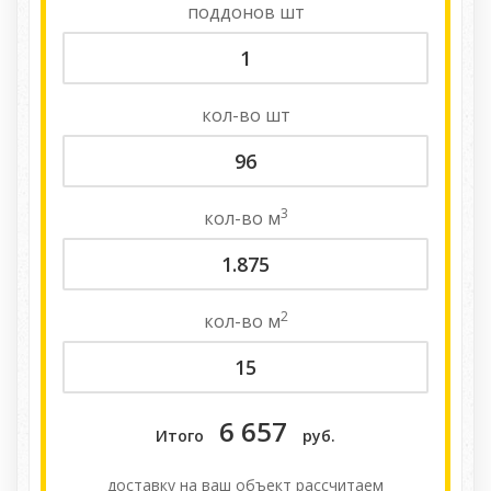
поддонов
шт
кол-во
шт
3
кол-во
м
2
кол-во
м
6 657
Итого
руб.
доставку на ваш объект расcчитаем