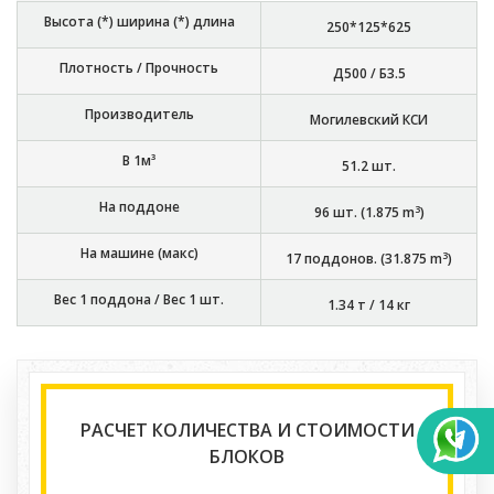
Высота (*) ширина (*) длина
250*125*625
Плотность / Прочность
Д500 / Б3.5
Производитель
Могилевский КСИ
В 1м³
51.2
шт.
На поддоне
3
96
шт. (
1.875
m
)
На машине (макс)
3
17
поддонов. (
31.875
m
)
Вес 1 поддона / Вес 1 шт.
1.34 т
/
14 кг
РАСЧЕТ КОЛИЧЕСТВА И СТОИМОСТИ
БЛОКОВ